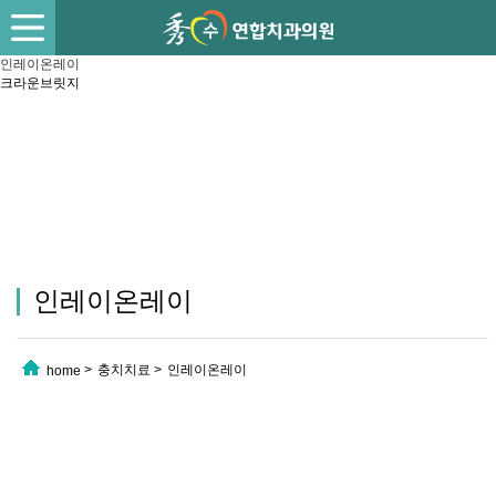
인레이온레이
크라운브릿지
수연합치과
인레이온레이
주변 잇몸과의 관계 등을 고려하여 아름다운 치아 성형을 약속해드립니다.
인레이온레이
충치치료
인레이온레이
home