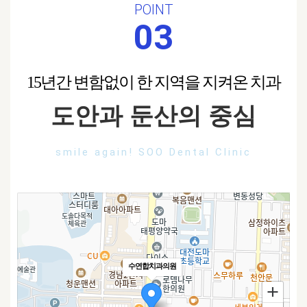
POINT
03
15년간 변함없이 한 지역을 지켜온 치과
도안과 둔산의 중심
smile again! SOO Dental Clinic
수연합치과의원