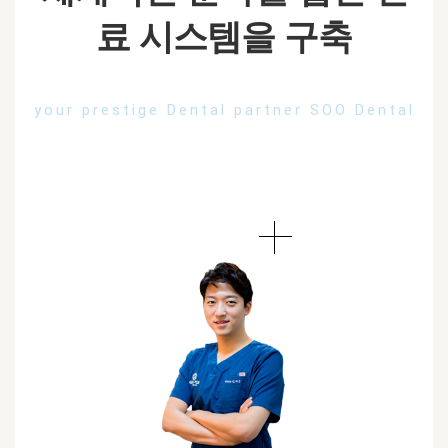
료 시스템을 구축
your prestige Dental partner SOO Dental